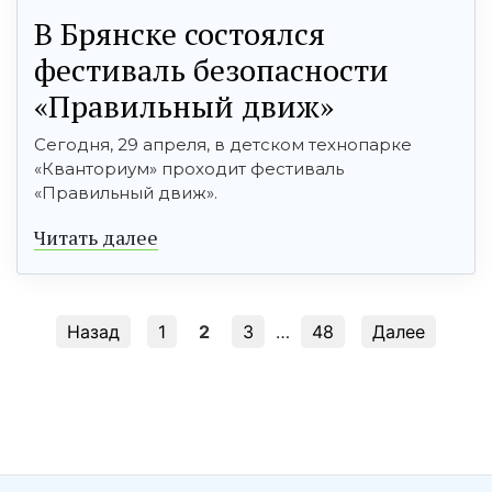
В Брянске состоялся
фестиваль безопасности
«Правильный движ»
Сегодня, 29 апреля, в детском технопарке
«Кванториум» проходит фестиваль
«Правильный движ».
Читать далее
Назад
1
2
3
…
48
Далее
şans
vidobet
vidobet
vidobet
vidobet
casinolevant
casinolevant
casinolevant
vidobet
şans
casinolevant
casino
şans
casino
casino
casino
boostaro
casinolevant
şans
casinolevant
şanscasino
vidobet
vidobet
levant
gorabet
galyabet
gorabet
gorabet
gorabet
vidobet
galyabet
gorabet
gorabet
nigeria
sports