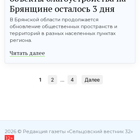
Брянщине осталось 3 дня
В Брянской области продолжается
обновление общественных пространств и
территорий в разных населенных пунктах
региона.
Читать далее
1
2
…
4
Далее
şans
vidobet
vidobet
vidobet
vidobet
casinolevant
casinolevant
casinolevant
vidobet
şans
casinolevant
casino
şans
casino
casino
casino
boostaro
casinolevant
şans
casinolevant
şanscasino
vidobet
vidobet
levant
gorabet
galyabet
gorabet
gorabet
gorabet
vidobet
galyabet
gorabet
gorabet
casino
|
|
güncel
giriş
|
|
|
giriş
casino
giriş
şans
casino
levant
şans
şans
|
giriş
casino
giriş
|
|
giriş
casino
|
|
|
|
|
giriş
|
|
2026 © Редакция газеты «Сельцовский вестник 32»
12+
|
giriş
|
|
|
|
|
giriş
|
|
|
|
giriş
|
|
|
|