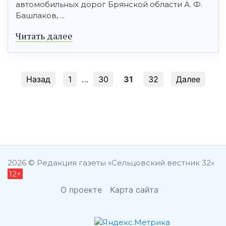
автомобильных дорог Брянской области А. Ф.
Башлаков, ...
Читать далее
Назад
1
…
30
31
32
Далее
şans
vidobet
vidobet
vidobet
vidobet
casinolevant
casinolevant
casinolevant
vidobet
şans
casinolevant
casino
şans
casino
casino
casino
boostaro
casinolevant
şans
casinolevant
şanscasino
vidobet
vidobet
levant
gorabet
galyabet
gorabet
gorabet
gorabet
vidobet
galyabet
gorabet
gorabet
casino
|
|
güncel
giriş
|
|
|
giriş
casino
giriş
şans
casino
levant
şans
şans
|
giriş
casino
giriş
|
|
giriş
casino
|
|
|
|
|
giriş
|
|
2026 © Редакция газеты «Сельцовский вестник 32»
12+
|
giriş
|
|
|
|
|
giriş
|
|
|
|
giriş
|
|
|
|
|
|
|
О проекте
Карта сайта