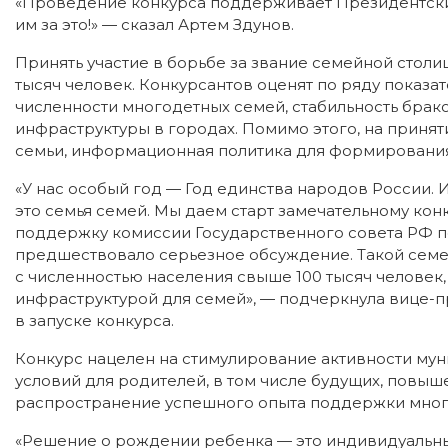
«Проведение конкурса поддерживает Президентский
им за это!» — сказал Артем Здунов.
Принять участие в борьбе за звание семейной столи
тысяч человек. Конкурсантов оценят по ряду показа
численности многодетных семей, стабильность брако
инфраструктуры в городах. Помимо этого, на прин
семьи, информационная политика для формирования
«У нас особый год — Год единства народов России. И,
это семья семей. Мы даем старт замечательному кон
поддержку комиссии Государственного совета РФ по
предшествовало серьезное обсуждение. Такой семе
с численностью населения свыше 100 тысяч человек,
инфраструктурой для семей», — подчеркнула вице-пр
в запуске конкурса.
Конкурс нацелен на стимулирование активности му
условий для родителей, в том числе будущих, повыш
распространение успешного опыта поддержки мног
«Решение о рождении ребенка — это индивидуальны