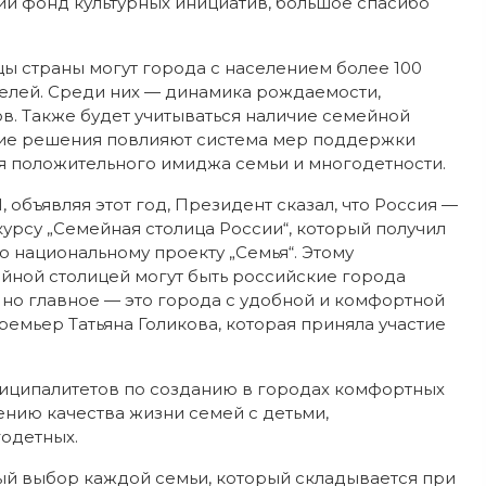
 фонд культурных инициатив, большое спасибо
цы страны могут города с населением более 100
телей. Среди них — динамика рождаемости,
в. Также будет учитываться наличие семейной
ятие решения повлияют система мер поддержки
 положительного имиджа семьи и многодетности.
 объявляя этот год, Президент сказал, что Россия —
курсу „Семейная столица России“, который получил
 национальному проекту „Семья“. Этому
йной столицей могут быть российские города
 но главное — это города с удобной и комфортной
емьер Татьяна Голикова, которая приняла участие
ниципалитетов по созданию в городах комфортных
ению качества жизни семей с детьми,
одетных.
й выбор каждой семьи, который складывается при