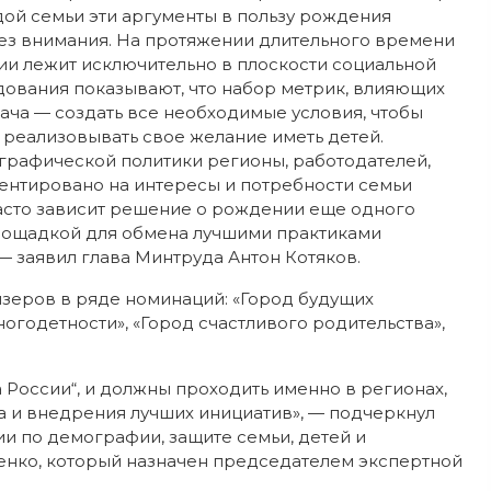
ой семьи эти аргументы в пользу рождения
 без внимания. На протяжении длительного времени
и лежит исключительно в плоскости социальной
дования показывают, что набор метрик, влияющих
ача — создать все необходимые условия, чтобы
 реализовывать свое желание иметь детей.
рафической политики регионы, работодателей,
риентировано на интересы и потребности семьи
часто зависит решение о рождении еще одного
 площадкой для обмена лучшими практиками
— заявил глава Минтруда Антон Котяков.
зеров в ряде номинаций: «Город будущих
огодетности», «Город счастливого родительства»,
 России“, и должны проходить именно в регионах,
а и внедрения лучших инициатив», — подчеркнул
и по демографии, защите семьи, детей и
нко, который назначен председателем экспертной