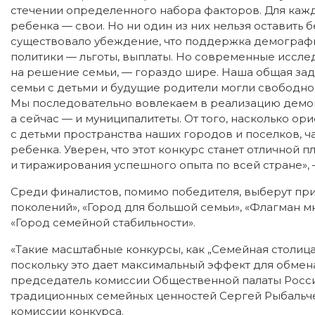
стечении определенного набора факторов. Для кажд
ребенка — свои. Но ни один из них нельзя оставить
существовало убеждение, что поддержка демографи
политики — льготы, выплаты. Но современные иссле
на решение семьи, — гораздо шире. Наша общая зад
семьи с детьми и будущие родители могли свободно
Мы последовательно вовлекаем в реализацию демог
а сейчас — и муниципалитеты. От того, насколько о
с детьми пространства наших городов и поселков, 
ребенка. Уверен, что этот конкурс станет отличной
и тиражирования успешного опыта по всей стране», 
Среди финалистов, помимо победителя, выберут при
поколений», «Город для большой семьи», «Флагман мн
«Город семейной стабильности».
«Такие масштабные конкурсы, как „Семейная столица
поскольку это дает максимальный эффект для обмен
председатель комиссии Общественной палаты Росси
традиционных семейных ценностей Сергей Рыбальче
комиссии конкурса.