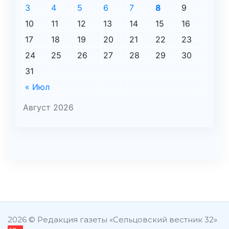
3
4
5
6
7
8
9
10
11
12
13
14
15
16
17
18
19
20
21
22
23
24
25
26
27
28
29
30
31
« Июл
Август 2026
şans
vidobet
vidobet
vidobet
vidobet
casinolevant
casinolevant
casinolevant
vidobet
şans
casinolevant
casino
şans
casino
casino
casino
boostaro
casinolevant
şans
casinolevant
şanscasino
vidobet
vidobet
levant
gorabet
galyabet
gorabet
gorabet
gorabet
vidobet
galyabet
gorabet
gorabet
nigeria
sports
casino
|
|
güncel
giriş
|
|
|
giriş
casino
giriş
şans
casino
levant
şans
şans
|
giriş
casino
giriş
|
|
giriş
casino
|
|
|
|
|
giriş
|
|
|
betting
betting
2026 © Редакция газеты «Сельцовский вестник 32»