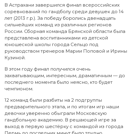
В Астрахани завершился финал всероссийских
соревнований по гандболу среди девушек до 14
лет (2013 г.р.). За победу боролись двенадцать
сильнейших команд из различных регионов
России. Сборная команда Брянской области была
представлена воспитанниками из детской
юношеской школы города Сельцо под
руководством тренеров Марии Поповой и Ирины
Кузиной.
В этом году финал получился очень
захватывающим, интересным, драматичным — до
последнего момента было неясно, кто будет
чемпионом.
12 команд были разбиты на 2 подгруппы
предварительного этапа, и по итогам игр наши
девочки уверенно обыграли Московскую
гандбольную академию. В решающей игре за
выход в первую шестёрку с командой из города
Пермь до последних минут было трудно