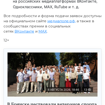
на российских медиаплатформах ВКонтакте,
Одноклассники, MAX, RuTube и т. д.
Все подробности и форма подачи заявок доступны
на официальном сайте
медиаполе.рф,
а также в
сообществах премии в социальных
сетях
ВКонтакте
и
MAX
.
12+
6 АВГУСТА 2026, 18:46
13
В Брянске чествовали ветеранов спорта