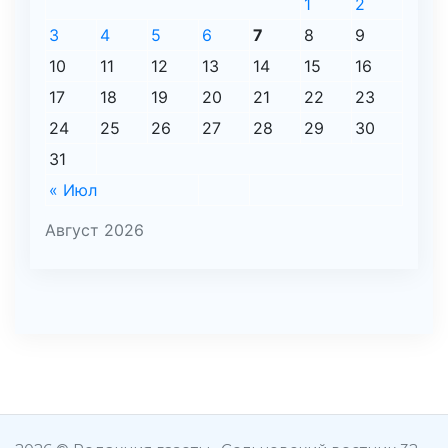
1
2
3
4
5
6
7
8
9
10
11
12
13
14
15
16
17
18
19
20
21
22
23
24
25
26
27
28
29
30
31
« Июл
Август 2026
şans
vidobet
vidobet
vidobet
vidobet
casinolevant
casinolevant
casinolevant
vidobet
şans
casinolevant
casino
şans
casino
casino
casino
boostaro
casinolevant
şans
casinolevant
şanscasino
vidobet
vidobet
levant
gorabet
galyabet
gorabet
gorabet
gorabet
vidobet
galyabet
gorabet
gorabet