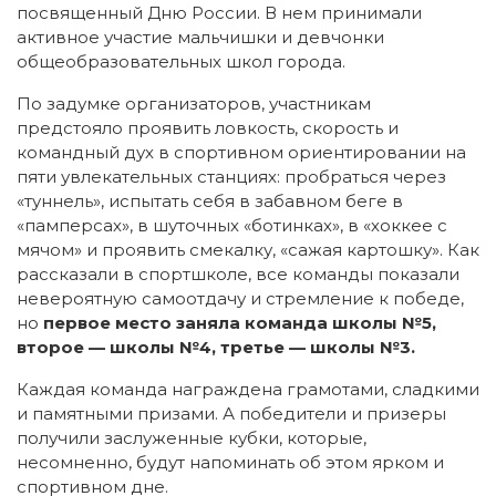
посвященный Дню России. В нем принимали
активное участие мальчишки и девчонки
общеобразовательных школ города.
По задумке организаторов, участникам
предстояло проявить ловкость, скорость и
командный дух в спортивном ориентировании на
пяти увлекательных станциях: пробраться через
«туннель», испытать себя в забавном беге в
«памперсах», в шуточных «ботинках», в «хоккее с
мячом» и проявить смекалку, «сажая картошку». Как
рассказали в спортшколе, все команды показали
невероятную самоотдачу и стремление к победе,
но
первое место заняла команда школы №5,
второе — школы №4, третье — школы №3.
Каждая команда награждена грамотами, сладкими
и памятными призами. А победители и призеры
получили заслуженные кубки, которые,
несомненно, будут напоминать об этом ярком и
спортивном дне.