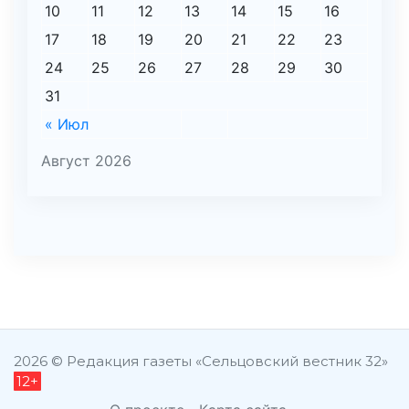
10
11
12
13
14
15
16
17
18
19
20
21
22
23
24
25
26
27
28
29
30
31
« Июл
Август 2026
şans
vidobet
vidobet
vidobet
vidobet
casinolevant
casinolevant
casinolevant
vidobet
şans
casinolevant
casino
şans
casino
casino
casino
boostaro
casinolevant
şans
casinolevant
şanscasino
vidobet
vidobet
levant
gorabet
galyabet
gorabet
gorabet
gorabet
vidobet
galyabet
gorabet
gorabet
nigeria
sports
casino
|
|
güncel
giriş
|
|
|
giriş
casino
giriş
şans
casino
levant
şans
şans
|
giriş
casino
giriş
|
|
giriş
casino
|
|
|
|
|
giriş
|
|
|
betting
betting
2026 © Редакция газеты «Сельцовский вестник 32»
12+
|
giriş
|
|
|
|
|
giriş
|
|
|
|
giriş
|
|
|
|
|
|
|
|