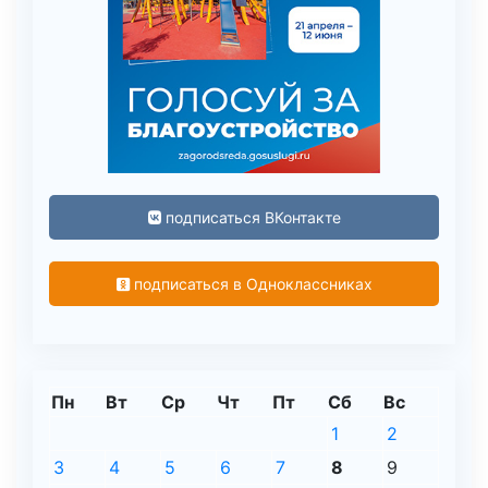
подписаться ВКонтакте
подписаться в Одноклассниках
Пн
Вт
Ср
Чт
Пт
Сб
Вс
1
2
3
4
5
6
7
8
9