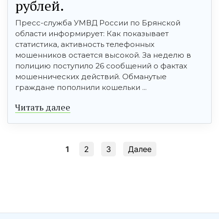
рублей.
Пресс-служба УМВД России по Брянской
области информирует: Как показывает
статистика, активность телефонных
мошенников остается высокой. За неделю в
полицию поступило 26 сообщений о фактах
мошеннических действий. Обманутые
граждане пополнили кошельки ...
Читать далее
1
2
3
Далее
şans
vidobet
vidobet
vidobet
vidobet
casinolevant
casinolevant
casinolevant
vidobet
şans
casinolevant
casino
şans
casino
casino
casino
boostaro
casinolevant
şans
casinolevant
şanscasino
vidobet
vidobet
levant
gorabet
galyabet
gorabet
gorabet
gorabet
vidobet
galyabet
gorabet
gorabet