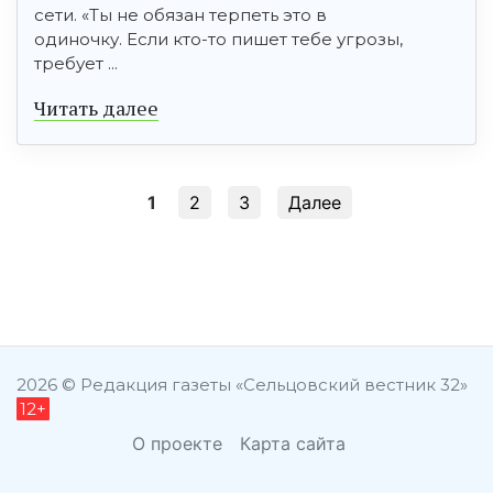
сети. «Ты не обязан терпеть это в
одиночку. Если кто-то пишет тебе угрозы,
требует ...
Читать далее
1
2
3
Далее
şans
vidobet
vidobet
vidobet
vidobet
casinolevant
casinolevant
casinolevant
vidobet
şans
casinolevant
casino
şans
casino
casino
casino
boostaro
casinolevant
şans
casinolevant
şanscasino
vidobet
vidobet
levant
gorabet
galyabet
gorabet
gorabet
gorabet
vidobet
galyabet
gorabet
gorabet
nigeria
sports
casino
|
|
güncel
giriş
|
|
|
giriş
casino
giriş
şans
casino
levant
şans
şans
|
giriş
casino
giriş
|
|
giriş
casino
|
|
|
|
|
giriş
|
|
|
betting
betting
2026 © Редакция газеты «Сельцовский вестник 32»
12+
|
giriş
|
|
|
|
|
giriş
|
|
|
|
giriş
|
|
|
|
|
|
|
|
О проекте
Карта сайта