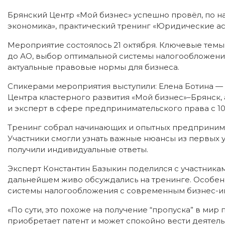
Брянский Центр «Мой бизнес» успешно провёл, по н
экономика», практический тренинг «Юридические а
Мероприятие состоялось 21 октября. Ключевые темы
до АО, выбор оптимальной системы налогообложени
актуальные правовые нормы для бизнеса.
Спикерами мероприятия выступили: Елена Ботина —
Центра кластерного развития «Мой бизнес»–Брянск,
и эксперт в сфере предпринимательского права с 1
Тренинг собрал начинающих и опытных предпринима
Участники смогли узнать важные нюансы из первых ус
получили индивидуальные ответы.
Эксперт Константин Базыкин поделился с участник
дальнейшем живо обсуждались на тренинге. Особен
системы налогообложения с современным бизнес-и
«По сути, это похоже на получение “пропуска” в м
приобретает патент и может спокойно вести деятельн