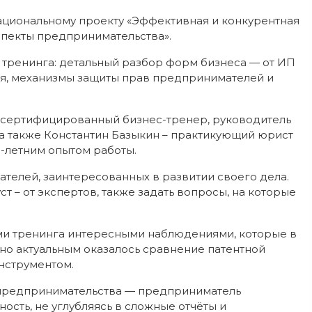
ациональному проекту «Эффективная и конкурентная
спекты предпринимательства».
 тренинга: детальный разбор форм бизнеса — от ИП
я, механизмы защиты прав предпринимателей и
 сертифицированный бизнес-тренер, руководитель
 а также Константин Базыкин – практикующий юрист
0-летним опытом работы.
телей, заинтересованных в развитии своего дела.
т – от экспертов, также задать вопросы, на которые
ами тренинга интересными наблюдениями, которые в
но актуальным оказалось сравнение патентной
нструментом.
ир предпринимательства — предприниматель
ость, не углубляясь в сложные отчёты и