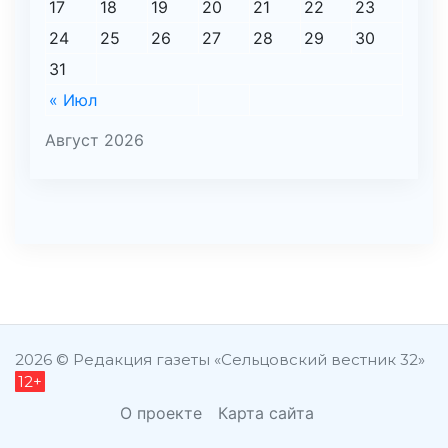
17
18
19
20
21
22
23
24
25
26
27
28
29
30
31
« Июл
Август 2026
şans
vidobet
vidobet
vidobet
vidobet
casinolevant
casinolevant
casinolevant
vidobet
şans
casinolevant
casino
şans
casino
casino
casino
boostaro
casinolevant
şans
casinolevant
şanscasino
vidobet
vidobet
levant
gorabet
galyabet
gorabet
gorabet
gorabet
vidobet
galyabet
gorabet
gorabet
casino
|
|
güncel
giriş
|
|
|
giriş
casino
giriş
şans
casino
levant
şans
şans
|
giriş
casino
giriş
|
|
giriş
casino
|
|
|
|
|
giriş
|
|
2026 © Редакция газеты «Сельцовский вестник 32»
12+
|
giriş
|
|
|
|
|
giriş
|
|
|
|
giriş
|
|
|
|
|
|
|
О проекте
Карта сайта