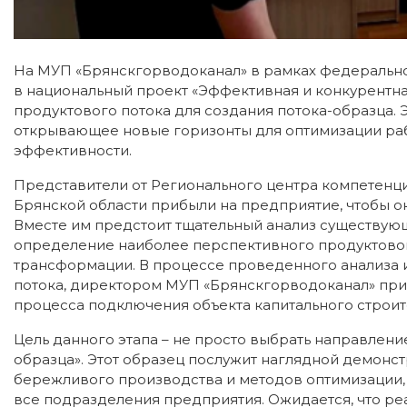
На МУП «Брянскгорводоканал» в рамках федерально
в национальный проект «Эффективная и конкурентная
продуктового потока для создания потока-образца. 
открывающее новые горизонты для оптимизации ра
эффективности.
Представители от Регионального центра компетенци
Брянской области прибыли на предприятие, чтобы о
Вместе им предстоит тщательный анализ существующ
определение наиболее перспективного продуктовог
трансформации. В процессе проведенного анализа 
потока, директором МУП «Брянскгорводоканал» прин
процесса подключения объекта капитального строит
Цель данного этапа – не просто выбрать направлени
образца». Этот образец послужит наглядной демон
бережливого производства и методов оптимизации,
все подразделения предприятия. Ожидается, что ре