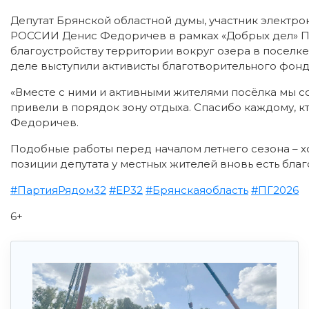
Депутат Брянской областной думы, участник элект
РОССИИ Денис Федоричев в рамках «Добрых дел» Па
благоустройству территории вокруг озера в посел
деле выступили активисты благотворительного фонд
«Вместе с ними и активными жителями посёлка мы с
привели в порядок зону отдыха. Спасибо каждому, кт
Федоричев.
Подобные работы перед началом летнего сезона – х
позиции депутата у местных жителей вновь есть благ
#ПартияРядом32
#ЕР32
#Брянскаяобласть
#ПГ2026
6+