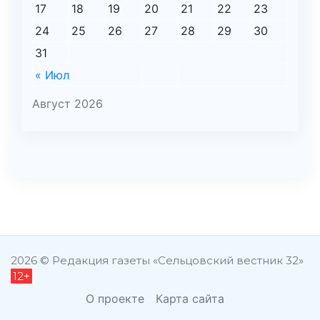
17
18
19
20
21
22
23
24
25
26
27
28
29
30
31
« Июл
Август 2026
şans
vidobet
vidobet
vidobet
vidobet
casinolevant
casinolevant
casinolevant
vidobet
şans
casinolevant
casino
şans
casino
casino
casino
boostaro
casinolevant
şans
casinolevant
şanscasino
vidobet
vidobet
levant
gorabet
galyabet
gorabet
gorabet
gorabet
vidobet
galyabet
gorabet
gorabet
nigeria
sports
casino
|
|
güncel
giriş
|
|
|
giriş
casino
giriş
şans
casino
levant
şans
şans
|
giriş
casino
giriş
|
|
giriş
casino
|
|
|
|
|
giriş
|
|
|
betting
betting
2026 © Редакция газеты «Сельцовский вестник 32»
12+
|
giriş
|
|
|
|
|
giriş
|
|
|
|
giriş
|
|
|
|
|
|
|
|
О проекте
Карта сайта