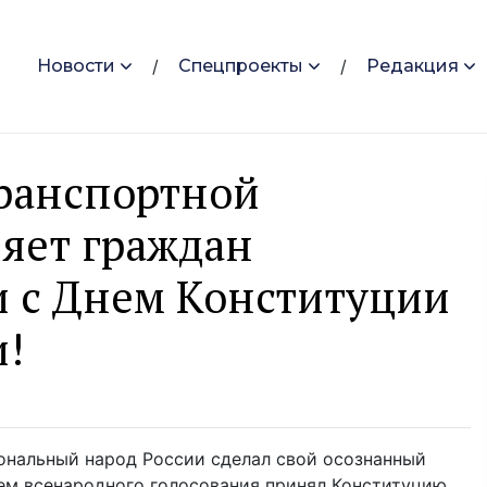
Новости
Спецпроекты
Редакция
транспортной
яет граждан
и с Днем Конституции
и!
циональный народ России сделал свой осознанный
тем всенародного голосования принял Конституцию