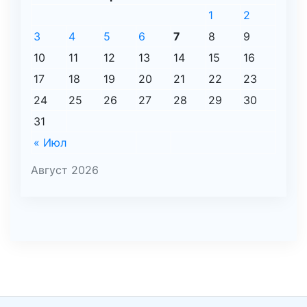
1
2
3
4
5
6
7
8
9
10
11
12
13
14
15
16
17
18
19
20
21
22
23
24
25
26
27
28
29
30
31
« Июл
Август 2026
şans
vidobet
vidobet
vidobet
vidobet
casinolevant
casinolevant
casinolevant
vidobet
şans
casinolevant
casino
şans
casino
casino
casino
boostaro
casinolevant
şans
casinolevant
şanscasino
vidobet
vidobet
levant
gorabet
galyabet
gorabet
gorabet
gorabet
vidobet
galyabet
gorabet
gorabet