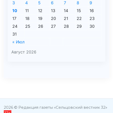
3
4
5
6
7
8
9
10
11
12
13
14
15
16
17
18
19
20
21
22
23
24
25
26
27
28
29
30
31
« Июл
Август 2026
şans
vidobet
vidobet
vidobet
vidobet
casinolevant
casinolevant
casinolevant
vidobet
şans
casinolevant
casino
şans
casino
casino
casino
boostaro
casinolevant
şans
casinolevant
şanscasino
vidobet
vidobet
levant
vidobet
nigeria
sports
gorabet
gorabet
gorabet
gorabet
gorabet
gorabet
casino
|
|
güncel
giriş
|
|
|
giriş
casino
giriş
şans
casino
levant
şans
şans
|
giriş
casino
giriş
|
|
giriş
casino
giriş
betting
betting
|
giriş
|
|
|
2026 © Редакция газеты «Сельцовский вестник 32»
12+