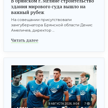
В брянском г. Мглине строительство
здания мирового суда вышло на
важный рубеж
На совещании присутствовали
замгубернатора Брянской области Денис
Амеличев, директор ...
Читать далее
9 АВГУСТА 2026, 9:04
7