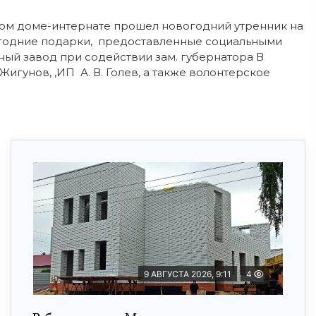
ом доме-интернате прошел новогодний утренник на
годние подарки, предоставленные социальными
ный завод при содействии зам. губернатора В
Жигунов, ,ИП А. В. Голев, а также волонтерское
9 АВГУСТА 2026, 9:11
4