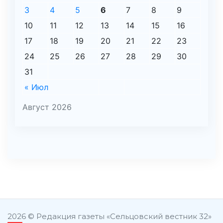
3
4
5
6
7
8
9
10
11
12
13
14
15
16
17
18
19
20
21
22
23
24
25
26
27
28
29
30
31
« Июл
Август 2026
şans
vidobet
vidobet
vidobet
vidobet
casinolevant
casinolevant
casinolevant
vidobet
şans
casinolevant
casino
şans
casino
casino
casino
boostaro
casinolevant
şans
casinolevant
şanscasino
vidobet
vidobet
levant
gorabet
galyabet
gorabet
gorabet
gorabet
vidobet
galyabet
gorabet
gorabet
casino
|
|
güncel
giriş
|
|
|
giriş
casino
giriş
şans
casino
levant
şans
şans
|
giriş
casino
giriş
|
|
giriş
casino
|
|
|
|
|
giriş
|
|
2026 © Редакция газеты «Сельцовский вестник 32»