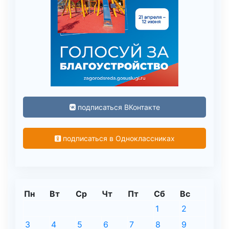
подписаться ВКонтакте
подписаться в Одноклассниках
Пн
Вт
Ср
Чт
Пт
Сб
Вс
1
2
3
4
5
6
7
8
9