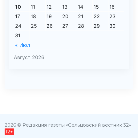
10
11
12
13
14
15
16
17
18
19
20
21
22
23
24
25
26
27
28
29
30
31
« Июл
Август 2026
şans
vidobet
vidobet
vidobet
vidobet
casinolevant
casinolevant
casinolevant
vidobet
şans
casinolevant
casino
şans
casino
casino
casino
boostaro
casinolevant
şans
casinolevant
şanscasino
vidobet
vidobet
levant
galyabet
gorabet
gorabet
gorabet
vidobet
galyabet
gorabet
gorabet
nigeria
sports
casino
|
|
güncel
giriş
|
|
|
giriş
casino
giriş
şans
casino
levant
şans
şans
|
giriş
casino
giriş
|
|
giriş
casino
|
|
|
|
giriş
|
|
|
betting
betting
2026 © Редакция газеты «Сельцовский вестник 32»
12+
|
giriş
|
|
|
|
|
giriş
|
|
|
|
giriş
|
|
|
|
|