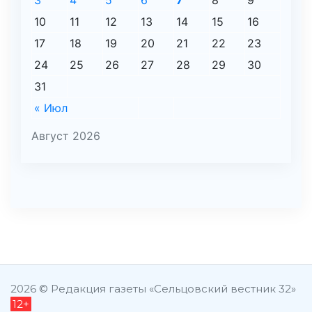
3
4
5
6
7
8
9
10
11
12
13
14
15
16
17
18
19
20
21
22
23
24
25
26
27
28
29
30
31
« Июл
Август 2026
şans
vidobet
vidobet
vidobet
vidobet
casinolevant
casinolevant
casinolevant
vidobet
şans
casinolevant
casino
şans
casino
casino
casino
boostaro
casinolevant
şans
casinolevant
şanscasino
vidobet
vidobet
levant
gorabet
galyabet
gorabet
gorabet
gorabet
vidobet
galyabet
gorabet
gorabet
casino
|
|
güncel
giriş
|
|
|
giriş
casino
giriş
şans
casino
levant
şans
şans
|
giriş
casino
giriş
|
|
giriş
casino
|
|
|
|
|
giriş
|
|
2026 © Редакция газеты «Сельцовский вестник 32»
12+
|
giriş
|
|
|
|
|
giriş
|
|
|
|
giriş
|
|
|
|