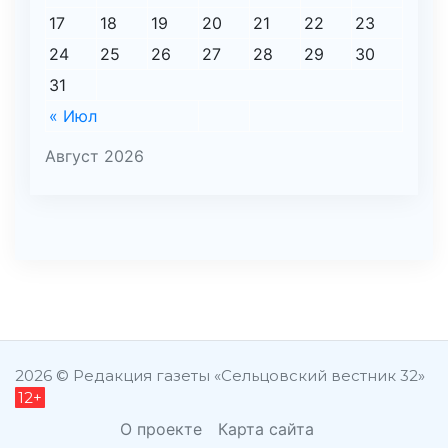
17
18
19
20
21
22
23
24
25
26
27
28
29
30
31
« Июл
Август 2026
şans
vidobet
vidobet
vidobet
vidobet
casinolevant
casinolevant
casinolevant
vidobet
şans
casinolevant
casino
şans
casino
casino
casino
boostaro
casinolevant
şans
casinolevant
şanscasino
vidobet
vidobet
levant
galyabet
gorabet
gorabet
gorabet
vidobet
galyabet
gorabet
gorabet
nigeria
sports
casino
|
|
güncel
giriş
|
|
|
giriş
casino
giriş
şans
casino
levant
şans
şans
|
giriş
casino
giriş
|
|
giriş
casino
|
|
|
|
giriş
|
|
|
betting
betting
2026 © Редакция газеты «Сельцовский вестник 32»
12+
|
giriş
|
|
|
|
|
giriş
|
|
|
|
giriş
|
|
|
|
|
|
|
|
О проекте
Карта сайта