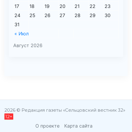
17
18
19
20
21
22
23
24
25
26
27
28
29
30
31
« Июл
Август 2026
şans
vidobet
vidobet
vidobet
vidobet
casinolevant
casinolevant
casinolevant
vidobet
şans
casinolevant
casino
şans
casino
casino
casino
boostaro
casinolevant
şans
casinolevant
şanscasino
vidobet
vidobet
levant
gorabet
galyabet
gorabet
gorabet
gorabet
vidobet
galyabet
gorabet
gorabet
casino
|
|
güncel
giriş
|
|
|
giriş
casino
giriş
şans
casino
levant
şans
şans
|
giriş
casino
giriş
|
|
giriş
casino
|
|
|
|
|
giriş
|
|
2026 © Редакция газеты «Сельцовский вестник 32»
12+
|
giriş
|
|
|
|
|
giriş
|
|
|
|
giriş
|
|
|
|
|
|
|
О проекте
Карта сайта