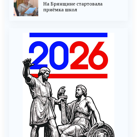
На Брянщине стартовала
приёмка школ