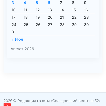
3
4
5
6
7
8
9
10
11
12
13
14
15
16
17
18
19
20
21
22
23
24
25
26
27
28
29
30
31
« Июл
Август 2026
şans
vidobet
vidobet
vidobet
vidobet
casinolevant
casinolevant
casinolevant
vidobet
şans
casinolevant
casino
şans
casino
casino
casino
boostaro
casinolevant
şans
casinolevant
şanscasino
vidobet
vidobet
levant
gorabet
galyabet
gorabet
gorabet
gorabet
vidobet
galyabet
gorabet
gorabet
casino
|
|
güncel
giriş
|
|
|
giriş
casino
giriş
şans
casino
levant
şans
şans
|
giriş
casino
giriş
|
|
giriş
casino
|
|
|
|
|
giriş
|
|
2026 © Редакция газеты «Сельцовский вестник 32»
12+