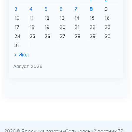
3
4
5
6
7
8
9
10
11
12
13
14
15
16
17
18
19
20
21
22
23
24
25
26
27
28
29
30
31
« Июл
Август 2026
şans
vidobet
vidobet
vidobet
vidobet
casinolevant
casinolevant
casinolevant
vidobet
şans
casinolevant
casino
şans
casino
casino
casino
boostaro
casinolevant
şans
casinolevant
şanscasino
vidobet
vidobet
levant
gorabet
galyabet
gorabet
gorabet
gorabet
vidobet
galyabet
gorabet
gorabet
nigeria
sports
casino
|
|
güncel
giriş
|
|
|
giriş
casino
giriş
şans
casino
levant
şans
şans
|
giriş
casino
giriş
|
|
giriş
casino
|
|
|
|
|
giriş
|
|
|
betting
betting
2026 © Редакция газеты «Сельцовский вестник 32»