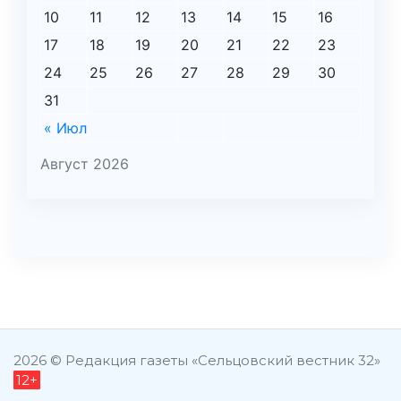
10
11
12
13
14
15
16
17
18
19
20
21
22
23
24
25
26
27
28
29
30
31
« Июл
Август 2026
şans
vidobet
vidobet
vidobet
vidobet
casinolevant
casinolevant
casinolevant
vidobet
şans
casinolevant
casino
şans
casino
casino
casino
boostaro
casinolevant
şans
casinolevant
şanscasino
vidobet
vidobet
levant
gorabet
galyabet
gorabet
gorabet
gorabet
vidobet
galyabet
gorabet
gorabet
casino
|
|
güncel
giriş
|
|
|
giriş
casino
giriş
şans
casino
levant
şans
şans
|
giriş
casino
giriş
|
|
giriş
casino
|
|
|
|
|
giriş
|
|
2026 © Редакция газеты «Сельцовский вестник 32»
12+
|
giriş
|
|
|
|
|
giriş
|
|
|
|
giriş
|
|
|
|