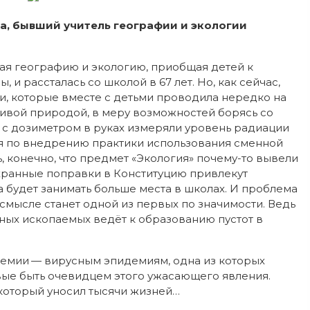
а, бывший учитель географии и экологии
вая географию и экологию, приобщая детей к
и рассталась со школой в 67 лет. Но, как сейчас,
ии, которые вместе с детьми проводила нередко на
 живой природой, в меру возможностей борясь со
 с дозиметром в руках измеряли уровень радиации
ия по внедрению практики использования сменной
 конечно, что предмет «Экология» почему-то вывели
хранные поправки в Конституцию привлекут
а будет занимать больше места в школах. И проблема
мысле станет одной из первых по значимости. Ведь
зных ископаемых ведёт к образованию пустот в
ндемии — вирусным эпидемиям, одна из которых
рвые быть очевидцем этого ужасающего явления.
 который уносил тысячи жизней…