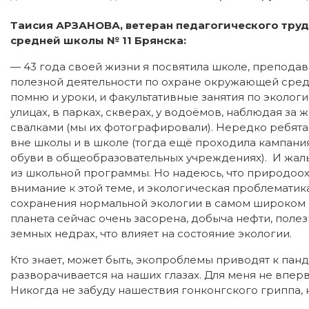
Таисия АРЗАНОВА, ветеран педагогического труд
средней школы № 11 Брянска:
— 43 года своей жизни я посвятила школе, препода
полезной деятельности по охране окружающей среды, 
помню и уроки, и факультативные занятия по эколог
улицах, в парках, скверах, у водоёмов, наблюдая за
свалками (мы их фотографировали). Нередко ребята
вне школы и в школе (тогда ещё проходила кампан
обуви в общеобразовательных учреждениях). И жаль,
из школьной программы. Но надеюсь, что природоо
внимание к этой теме, и экологическая проблематик
сохранения нормальной экологии в самом широком с
планета сейчас очень засорена, добыча нефти, поле
земных недрах, что влияет на состояние экологии.
Кто знает, может быть, экопроблемы приводят к па
разворачивается на наших глазах. Для меня не впе
Никогда не забуду нашествия гонконгского гриппа,