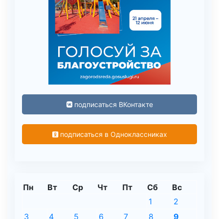
подписаться ВКонтакте
подписаться в Одноклассниках
Пн
Вт
Ср
Чт
Пт
Сб
Вс
1
2
3
4
5
6
7
8
9