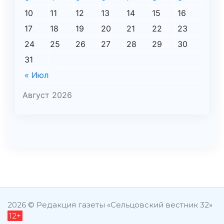
10
11
12
13
14
15
16
17
18
19
20
21
22
23
24
25
26
27
28
29
30
31
« Июл
Август 2026
şans
vidobet
vidobet
vidobet
vidobet
casinolevant
casinolevant
casinolevant
vidobet
şans
casinolevant
casino
şans
casino
casino
casino
boostaro
casinolevant
şans
casinolevant
şanscasino
vidobet
vidobet
levant
galyabet
gorabet
gorabet
gorabet
vidobet
galyabet
gorabet
gorabet
nigeria
sports
casino
|
|
güncel
giriş
|
|
|
giriş
casino
giriş
şans
casino
levant
şans
şans
|
giriş
casino
giriş
|
|
giriş
casino
|
|
|
|
giriş
|
|
|
betting
betting
2026 © Редакция газеты «Сельцовский вестник 32»
12+
|
giriş
|
|
|
|
|
giriş
|
|
|
|
giriş
|
|
|
|
|