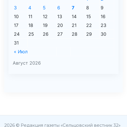
3
4
5
6
7
8
9
10
11
12
13
14
15
16
17
18
19
20
21
22
23
24
25
26
27
28
29
30
31
« Июл
Август 2026
şans
vidobet
vidobet
vidobet
vidobet
casinolevant
casinolevant
casinolevant
vidobet
şans
casinolevant
casino
şans
casino
casino
casino
boostaro
casinolevant
şans
casinolevant
şanscasino
vidobet
vidobet
levant
gorabet
galyabet
gorabet
gorabet
gorabet
vidobet
galyabet
gorabet
gorabet
nigeria
sports
casino
|
|
güncel
giriş
|
|
|
giriş
casino
giriş
şans
casino
levant
şans
şans
|
giriş
casino
giriş
|
|
giriş
casino
|
|
|
|
|
giriş
|
|
|
betting
betting
2026 © Редакция газеты «Сельцовский вестник 32»