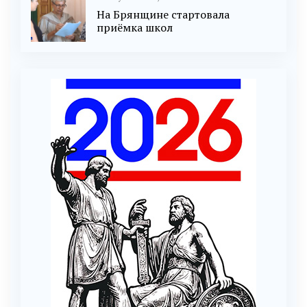
На Брянщине стартовала
приёмка школ