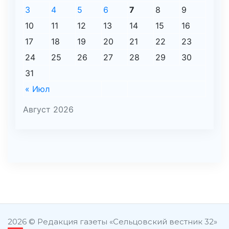
3
4
5
6
7
8
9
10
11
12
13
14
15
16
17
18
19
20
21
22
23
24
25
26
27
28
29
30
31
« Июл
Август 2026
şans
vidobet
vidobet
vidobet
vidobet
casinolevant
casinolevant
casinolevant
vidobet
şans
casinolevant
casino
şans
casino
casino
casino
boostaro
casinolevant
şans
casinolevant
şanscasino
vidobet
vidobet
levant
gorabet
galyabet
gorabet
gorabet
gorabet
vidobet
galyabet
gorabet
gorabet
casino
|
|
güncel
giriş
|
|
|
giriş
casino
giriş
şans
casino
levant
şans
şans
|
giriş
casino
giriş
|
|
giriş
casino
|
|
|
|
|
giriş
|
|
2026 © Редакция газеты «Сельцовский вестник 32»