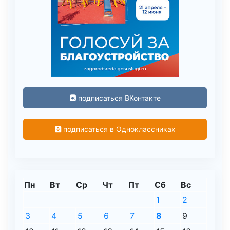
подписаться ВКонтакте
подписаться в Одноклассниках
Пн
Вт
Ср
Чт
Пт
Сб
Вс
1
2
3
4
5
6
7
8
9