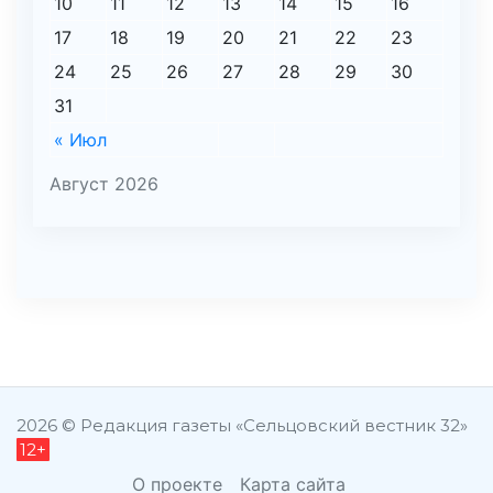
10
11
12
13
14
15
16
17
18
19
20
21
22
23
24
25
26
27
28
29
30
31
« Июл
Август 2026
şans
vidobet
vidobet
vidobet
vidobet
casinolevant
casinolevant
casinolevant
vidobet
şans
casinolevant
casino
şans
casino
casino
casino
boostaro
casinolevant
şans
casinolevant
şanscasino
vidobet
vidobet
levant
gorabet
galyabet
gorabet
gorabet
gorabet
vidobet
galyabet
gorabet
gorabet
nigeria
sports
casino
|
|
güncel
giriş
|
|
|
giriş
casino
giriş
şans
casino
levant
şans
şans
|
giriş
casino
giriş
|
|
giriş
casino
|
|
|
|
|
giriş
|
|
|
betting
betting
2026 © Редакция газеты «Сельцовский вестник 32»
12+
|
giriş
|
|
|
|
|
giriş
|
|
|
|
giriş
|
|
|
|
|
|
|
|
О проекте
Карта сайта