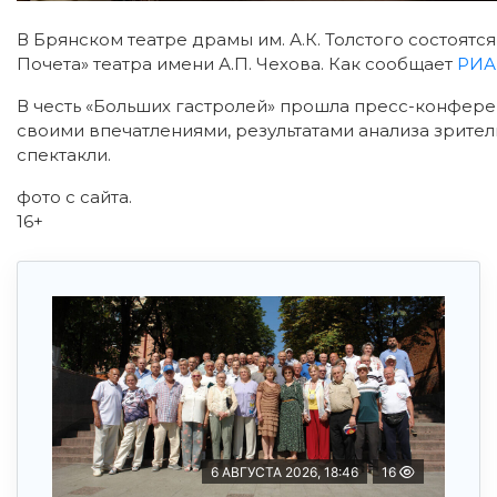
В Брянском театре драмы им. А.К. Толстого состоятс
Почета» театра имени А.П. Чехова. Как сообщает
РИА
В честь «Больших гастролей» прошла пресс-конферен
своими впечатлениями, результатами анализа зрите
спектакли.
фото с сайта.
16+
6 АВГУСТА 2026, 18:46
16