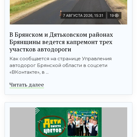
7 АВГУСТА 2026, 15:31
19
В Брянском и Дятьковском районах
Брянщины ведется капремонт трех
участков автодороги
Как сообщается на странице Управления
автодорог Брянской области в соцсети
«ВКонтакте», в ...
Читать далее