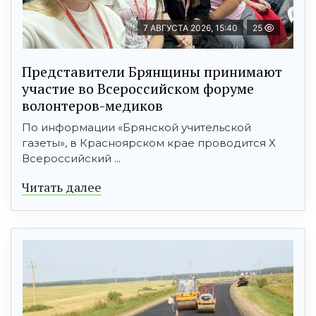
7 АВГУСТА 2026, 15:40
25
Представители Брянщины принимают
участие во Всероссийском форуме
волонтеров-медиков
По информации «Брянской учительской
газеты», в Красноярском крае проводится X
Всероссийский ...
Читать далее