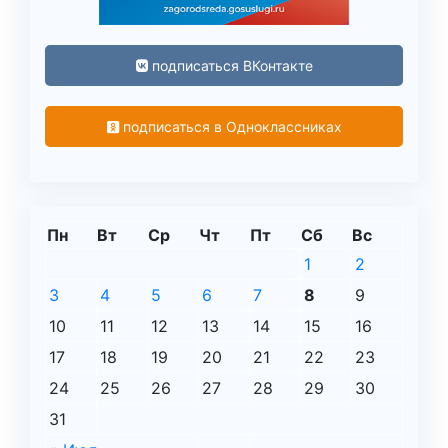
подписаться ВКонтакте
подписаться в Одноклассниках
Пн
Вт
Ср
Чт
Пт
Сб
Вс
1
2
3
4
5
6
7
8
9
10
11
12
13
14
15
16
17
18
19
20
21
22
23
24
25
26
27
28
29
30
31