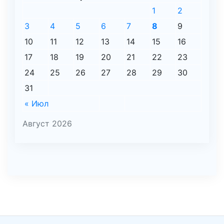
1
2
3
4
5
6
7
8
9
10
11
12
13
14
15
16
17
18
19
20
21
22
23
24
25
26
27
28
29
30
31
« Июл
Август 2026
şans
vidobet
vidobet
vidobet
vidobet
casinolevant
casinolevant
casinolevant
vidobet
şans
casinolevant
casino
şans
casino
casino
casino
boostaro
casinolevant
şans
casinolevant
şanscasino
vidobet
vidobet
levant
gorabet
galyabet
gorabet
gorabet
gorabet
vidobet
galyabet
gorabet
gorabet
nigeria
sports