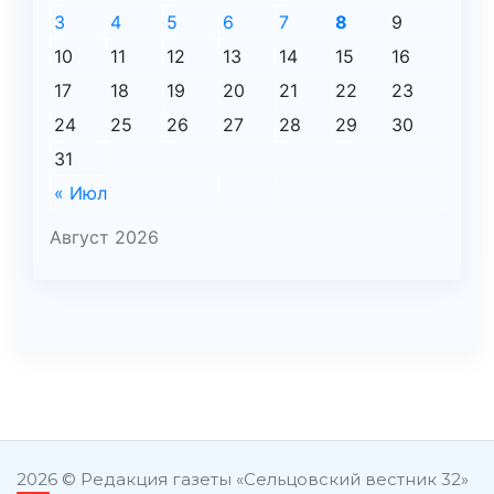
3
4
5
6
7
8
9
10
11
12
13
14
15
16
17
18
19
20
21
22
23
24
25
26
27
28
29
30
31
« Июл
Август 2026
şans
vidobet
vidobet
vidobet
vidobet
casinolevant
casinolevant
casinolevant
vidobet
şans
casinolevant
casino
şans
casino
casino
casino
boostaro
casinolevant
şans
casinolevant
şanscasino
vidobet
vidobet
levant
gorabet
galyabet
gorabet
gorabet
gorabet
vidobet
galyabet
gorabet
gorabet
nigeria
sports
casino
|
|
güncel
giriş
|
|
|
giriş
casino
giriş
şans
casino
levant
şans
şans
|
giriş
casino
giriş
|
|
giriş
casino
|
|
|
|
|
giriş
|
|
|
betting
betting
2026 © Редакция газеты «Сельцовский вестник 32»