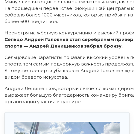
Минувшие выходные стали знаменательными для сел
на прошедшем первенстве киокушинкай центрально
собрало более 1000 участников, которые прибыли из
более 600 поединков.
Несмотря на жёсткую конкуренцию и высокий проф
Сельцо Андрей Головнёв стал серебряным призё
спорта — Андрей Денищенков забрал бронзу.
Сельцовские каратисты показали высокий уровень п
спорта, тем самым подчеркнув важность продолжать 
К тому же тренер клуба карате Андрей Головнёв жд
видом боевого искусства.
Андрей Денищенков, который является командиром 
выражает большую благодарность командиру брига
организации участия в турнире.