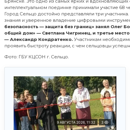
Брянске. Это одно из самых ярких и вдохновляющих 
интеллектуальном поединке принимали участие 68 че
Город Сельцо достойно представляли три участника.
знания и уверенное владение цифровыми инструмен
безопасность — защита без границ» занял Олег Б
общий дом» — Светлана Чигринец, и третье мест
— Александр Кондратенко.
Участникам необходимо
проявить быстроту реакции, с чем сельцовцы успешн
Фото: ГБУ КЦСОН г. Сельцо.
9 АВГУСТА 2026, 11:32
3