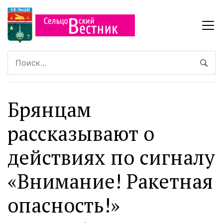
Брянцaм
рассказывают о
действиях по сигналу
«Внимaние! Ракетнaя
опасность!»