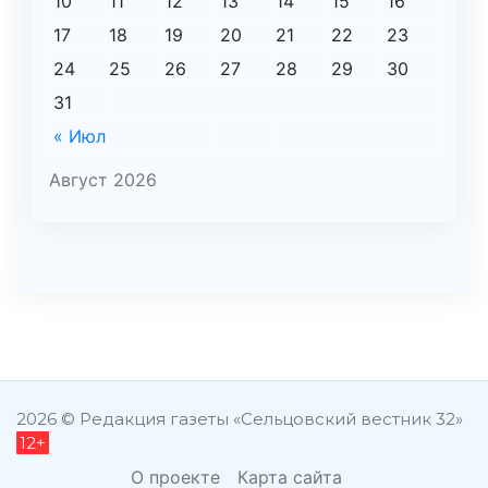
10
11
12
13
14
15
16
17
18
19
20
21
22
23
24
25
26
27
28
29
30
31
« Июл
Август 2026
şans
vidobet
vidobet
vidobet
vidobet
casinolevant
casinolevant
casinolevant
vidobet
şans
casinolevant
casino
şans
casino
casino
casino
boostaro
casinolevant
şans
casinolevant
şanscasino
vidobet
vidobet
levant
gorabet
galyabet
gorabet
gorabet
gorabet
vidobet
galyabet
gorabet
gorabet
casino
|
|
güncel
giriş
|
|
|
giriş
casino
giriş
şans
casino
levant
şans
şans
|
giriş
casino
giriş
|
|
giriş
casino
|
|
|
|
|
giriş
|
|
2026 © Редакция газеты «Сельцовский вестник 32»
12+
|
giriş
|
|
|
|
|
giriş
|
|
|
|
giriş
|
|
|
|
|
|
|
О проекте
Карта сайта