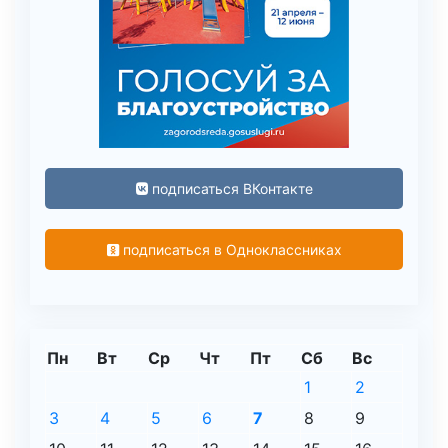
подписаться ВКонтакте
подписаться в Одноклассниках
Пн
Вт
Ср
Чт
Пт
Сб
Вс
1
2
3
4
5
6
7
8
9