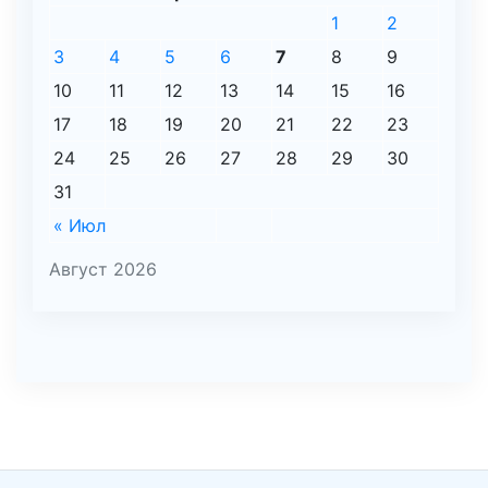
1
2
3
4
5
6
7
8
9
10
11
12
13
14
15
16
17
18
19
20
21
22
23
24
25
26
27
28
29
30
31
« Июл
Август 2026
şans
vidobet
vidobet
vidobet
vidobet
casinolevant
casinolevant
casinolevant
vidobet
şans
casinolevant
casino
şans
casino
casino
casino
boostaro
casinolevant
şans
casinolevant
şanscasino
vidobet
vidobet
levant
gorabet
galyabet
gorabet
gorabet
gorabet
vidobet
galyabet
gorabet
gorabet