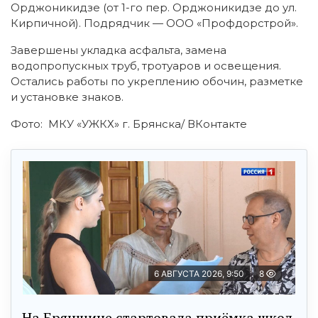
Орджоникидзе (от 1-го пер. Орджоникидзе до ул.
Кирпичной). Подрядчик — ООО «Профдорстрой».
Завершены укладка асфальта, замена
водопропускных труб, тротуаров и освещения.
Остались работы по укреплению обочин, разметке
и установке знаков.
Фото: МКУ «УЖКХ» г. Брянска/ ВКонтакте
6 АВГУСТА 2026, 9:50
8
На Брянщине стартовала приёмка школ