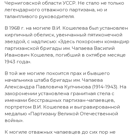
Черниговской области УССР. Не стало не только
легендарного отважного партизана, но и
талантливого руководителя.
В 1968 г. на могиле В.И. Кошелева был установлен
кирпичный обелиск, увенчанный пятиконечной
звездой, с надписью: «Здесь похоронен командир
партизанской бригады им. Чапаева Василий
Иванович Кошелев, погибший в октябре месяце
1943 года».
В той же могиле покоится прах и бывшего
начальника штаба бригады им. Чапаева
Александра Павловича Купчинова (1914-1943). На
захоронении установлена гранитная стела с
именами бесстрашных партизан-чапаевцев,
портретом В.И. Кошелева и выгравированной
медалью «Партизану Великой Отечественной
войны».
К могиле отважных чапаевцев до сих пор не