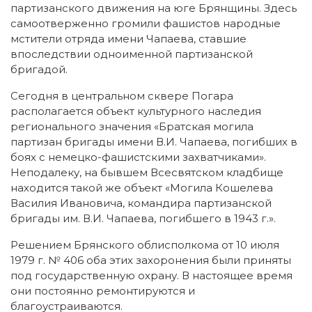
партизанского движения на юге Брянщины. Здесь
самоотверженно громили фашистов народные
мстители отряда имени Чапаева, ставшие
впоследствии одноименной партизанской
бригадой.
Сегодня в центральном сквере Погара
располагается объект культурного наследия
регионального значения «Братская могила
партизан бригады имени В.И. Чапаева, погибших в
боях с немецко-фашистскими захватчиками».
Неподалеку, на бывшем Всесвятском кладбище
находится такой же объект «Могила Кошелева
Василия Ивановича, командира партизанской
бригады им. В.И. Чапаева, погибшего в 1943 г.».
Решением Брянского облисполкома от 10 июля
1979 г. № 406 оба этих захоронения были приняты
под государственную охрану. В настоящее время
они постоянно ремонтируются и
благоустраиваются.