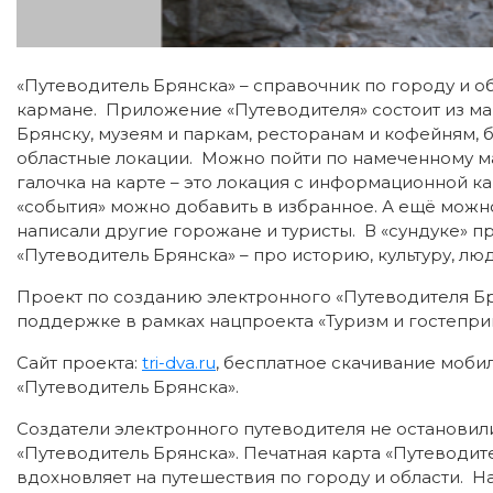
«Путеводитель Брянска» – справочник по городу и об
кармане. Приложение «Путеводителя» состоит из м
Брянску, музеям и паркам, ресторанам и кофейням, 
областные локации. Можно пойти по намеченному ма
галочка на карте – это локация с информационной к
«события» можно добавить в избранное. А ещё можно
написали другие горожане и туристы. В «сундуке» 
«Путеводитель Брянска» – про историю, культуру, лю
Проект по созданию электронного «Путеводителя Б
поддержке в рамках нацпроекта «Туризм и гостепри
Сайт проекта:
tri-dva.ru
, бесплатное скачивание мобил
«Путеводитель Брянска».
Создатели электронного путеводителя не остановили
«Путеводитель Брянска». Печатная карта «Путеводит
вдохновляет на путешествия по городу и области. Н