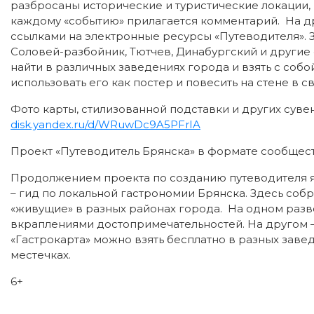
разбросаны исторические и туристические локации, 
каждому «событию» прилагается комментарий. На др
ссылками на электронные ресурсы «Путеводителя». З
Соловей-разбойник, Тютчев, Динабургский и други
найти в различных заведениях города и взять с соб
использовать его как постер и повесить на стене в 
Фото карты, стилизованной подставки и других суве
disk.yandex.ru/d/WRuwDc9A5PFrIA
Проект «Путеводитель Брянска» в формате сообщест
Продолжением проекта по созданию путеводителя яв
– гид по локальной гастрономии Брянска. Здесь со
«живущие» в разных районах города. На одном разво
вкраплениями достопримечательностей. На другом 
«Гастрокарта» можно взять бесплатно в разных заве
местечках.
6+