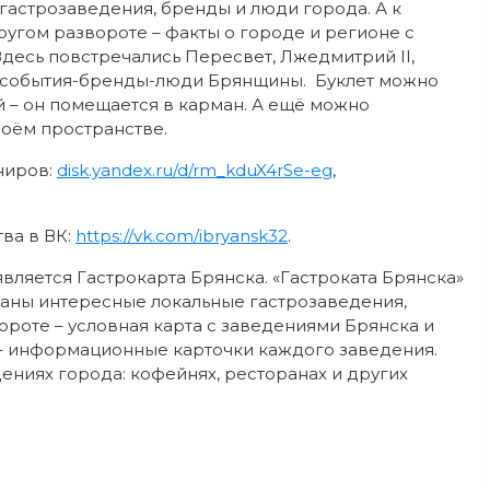
гастрозаведения, бренды и люди города. А к
угом развороте – факты о городе и регионе с
десь повстречались Пересвет, Лжедмитрий II,
е события-бренды-люди Брянщины. Буклет можно
ой – он помещается в карман. А ещё можно
своём пространстве.
ниров:
disk.yandex.ru/d/rm_kduX4rSe-eg
,
ва в ВК:
https://vk.com/ibryansk32
.
ляется Гастрокарта Брянска. «Гастроката Брянска»
браны интересные локальные гастрозаведения,
роте – условная карта с заведениями Брянска и
– информационные карточки каждого заведения.
дениях города: кофейнях, ресторанах и других