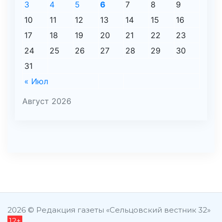
3
4
5
6
7
8
9
10
11
12
13
14
15
16
17
18
19
20
21
22
23
24
25
26
27
28
29
30
31
« Июл
Август 2026
şans
vidobet
vidobet
vidobet
vidobet
casinolevant
casinolevant
casinolevant
vidobet
şans
casinolevant
casino
şans
casino
casino
casino
boostaro
casinolevant
şans
casinolevant
şanscasino
vidobet
vidobet
levant
gorabet
galyabet
gorabet
gorabet
gorabet
vidobet
galyabet
gorabet
gorabet
casino
|
|
güncel
giriş
|
|
|
giriş
casino
giriş
şans
casino
levant
şans
şans
|
giriş
casino
giriş
|
|
giriş
casino
|
|
|
|
|
giriş
|
|
2026 © Редакция газеты «Сельцовский вестник 32»
12+