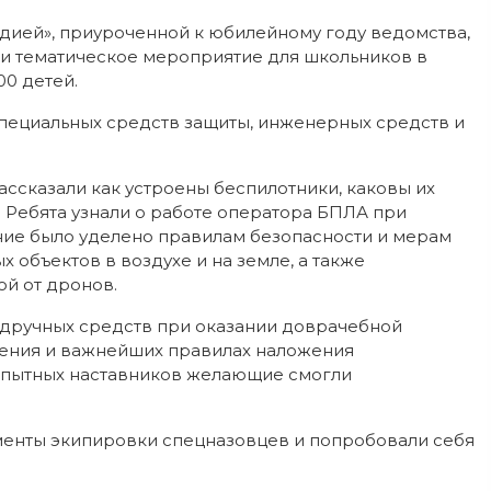
дией», приуроченной к юбилейному году ведомства,
и тематическое мероприятие для школьников в
00 детей.
специальных средств защиты, инженерных средств и
ссказали как устроены беспилотники, каковы их
 Ребята узнали о работе оператора БПЛА при
ние было уделено правилам безопасности и мерам
объектов в воздухе и на земле, а также
ой от дронов.
дручных средств при оказании доврачебной
чения и важнейших правилах наложения
опытных наставников желающие смогли
менты экипировки спецназовцев и попробовали себя