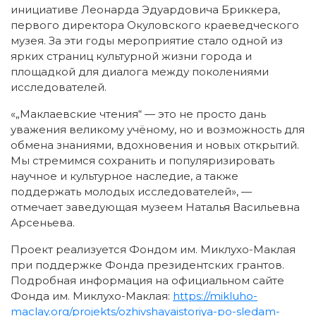
инициативе Леонарда Эдуардовича Бриккера,
первого директора Окуловского краеведческого
музея. За эти годы мероприятие стало одной из
ярких страниц культурной жизни города и
площадкой для диалога между поколениями
исследователей.
«„Маклаевские чтения“ — это не просто дань
уважения великому учёному, но и возможность для
обмена знаниями, вдохновения и новых открытий.
Мы стремимся сохранить и популяризировать
научное и культурное наследие, а также
поддержать молодых исследователей», —
отмечает заведующая музеем Наталья Васильевна
Арсеньева.
Проект реализуется Фондом им. Миклухо-Маклая
при поддержке Фонда президентских грантов.
Подробная информация на официальном сайте
Фонда им. Миклухо-Маклая:
https://mikluho-
maclay.org/projekts/ozhivshaya
istoriya-po-sledam-