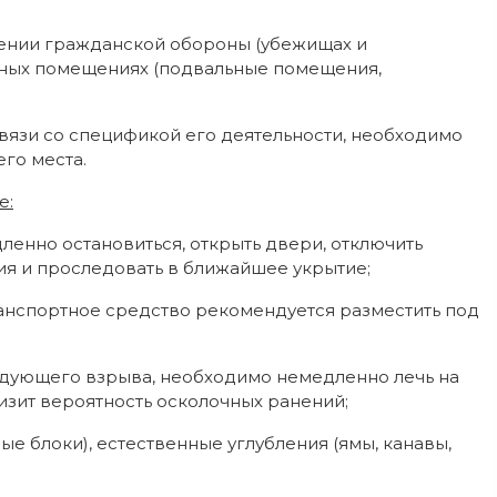
жении гражданской обороны (убежищах и
нных помещениях (подвальные помещения,
связи со спецификой его деятельности, необходимо
его места.
е:
ленно остановиться, открыть двери, отключить
ия и проследовать в ближайшее укрытие;
ранспортное средство рекомендуется разместить под
едующего взрыва, необходимо немедленно лечь на
изит вероятность осколочных ранений;
е блоки), естественные углубления (ямы, канавы,