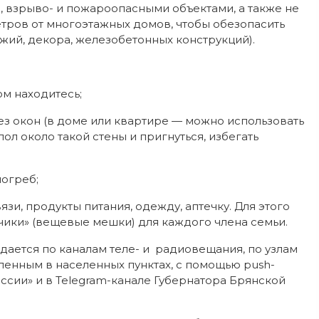
й, взрыво- и пожароопасными объектами, а также не
етров от многоэтажных домов, чтобы обезопасить
жий, декора, железобетонных конструкций).
ом находитесь;
ез окон (в доме или квартире — можно использовать
пол около такой стены и пригнуться, избегать
погреб;
язи, продукты питания, одежду, аптечку. Для этого
ки» (вещевые мешки) для каждого члена семьи.
едается по каналам теле- и радиовещания, по узлам
енным в населенных пунктах, с помощью push-
сии» и в Telegram-канале Губернатора Брянской