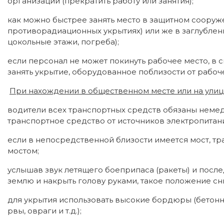
организации (прекратить работу или занятия);
как можно быстрее занять место в защитном соору
противорадиационных укрытиях) или же в заглубле
цокольные этажи, погреба);
если персонал не может покинуть рабочее место, в 
занять укрытие, оборудованное поблизости от рабоч
При нахождении в общественном месте или на улиц
водители всех транспортных средств обязаны немед
транспортное средство от источников электропитан
если в непосредственной близости имеется мост, т
мостом;
услышав звук летящего боеприпаса (ракеты) и посл
землю и накрыть голову руками, такое положение сн
для укрытия использовать высокие бордюры (бетонны
рвы, овраги и т.д.);