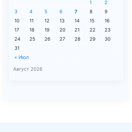
1
2
3
4
5
6
7
8
9
10
11
12
13
14
15
16
17
18
19
20
21
22
23
24
25
26
27
28
29
30
31
« Июл
Август 2026
şans
vidobet
vidobet
vidobet
vidobet
casinolevant
casinolevant
casinolevant
vidobet
şans
casinolevant
casino
şans
casino
casino
casino
boostaro
casinolevant
şans
casinolevant
şanscasino
vidobet
vidobet
levant
gorabet
galyabet
gorabet
gorabet
gorabet
vidobet
galyabet
gorabet
gorabet