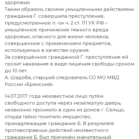
здоровью
Таким образом, своими умышленными действиями
гражданка Г. совершила преступление,
предусмотренное п. «з» ч. 2 ст. 111 УК РФ –
умышленное причинение тяжкого вреда
здоровью, опасного для жизни человека,
совершенное с применением предметов,
используемых в качестве оружия.
За совершённое гражданкой Г. преступление ей
грозит наказание в виде лишения свободы сроком
до 10 лет.
А. Шадоба, старший следователь СО МО МВД
России «Брянский»
14.07.2017 года неизвестное лицо путём
свободного доступа через незапертую дверь,
незаконно проникло в один из домов г. Сельцо,
откуда тайно похитило имущество,
принадлежащие гражданке Б. В результате
противоправных действий неизвестного
гражданке Б. был причинён значительный