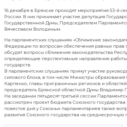
16 декабря в Брянске проходят мероприятия 53-й с
России. В них принимает участие депутация Госуда
Государственной Думы, Председателем Парламентс
Вячеславом Володиным.
На парламентских слушаниях «Сближение законодат
Федерации по вопросам обеспечения равных прав 
обсудят вопросы сближения законодательства Респ
определяющие перспективные направления работы 
государств.
В парламентских слушаниях примут участие руковод
силового блока, в том числе Министры образования 
Карпенко, главы приграничных регионов и областей
председатель Брянской областной Думы Владимир 
На заседании пятьдесят третьей сессии Парламентс
рассмотрен проект бюджета Союзного государства на
повестке дня у Союзных парламентариев также во
развития Союзного государства на среднесрочную п